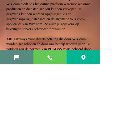
Wix.com biedt ons het online platform waarmee we onze
producten en diensten aan jou kunnen verkopen. Je
gegevens kunnen worden opgeslagen via de
gegevensopslag, databases en de algemene Wix.com-
applicaties van Wix.com. Ze slaan je gegevens op
beveiligde servers achter een firewall op.
Alle gateways voor directe betaling die door Wix.com
worden aangeboden en door ons bedrijf worden gebruikt,
voldoen aan de normen van PCI-DSS zoals beheerd door
de PCI Security Standards Council. Dit is een gezamenlijke
inspanning van merken als Visa, MasterCard, American
Express en Discover. PCI-DSS-vereisten helpen de veilige
verwerking van creditcardgegevens door onze winkel en
haar serviceproviders te garanderen.
Hoe communiceer je met de websitebezoekers?
We nemen wellicht contact met je op, om je op de hoogte te
stellen van je account, van problemen met je account, een
geschil op te lossen, verschuldigde vergoedingen of geld te
innen, je mening te peilen door middel van enquêtes of
vragenlijsten, updates over ons bedrijf te sturen, of andere
essentiële zaken. Zo kunnen we contact met je opnemen om
onze gebruikersovereenkomst, toepasselijke nationale
wetten en eventuele overeenkomsten die we met je hebben
af te dwingen. Voor al deze doeleinden kunnen we contact
met je opnemen via e-mail, telefoon, sms-berichten en post.
Hoe kunnen websitebezoekers hun toestemming
intrekken?