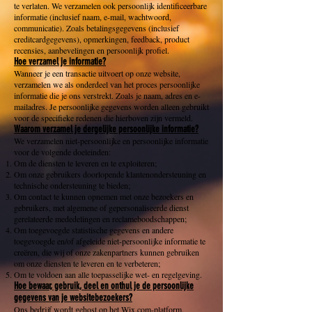
te verlaten. We verzamelen ook persoonlijk identificeerbare
informatie (inclusief naam, e-mail, wachtwoord,
communicatie). Zoals betalingsgegevens (inclusief
creditcardgegevens), opmerkingen, feedback, product
recensies, aanbevelingen en persoonlijk profiel.
Hoe verzamel je informatie?
Wanneer je een transactie uitvoert op onze website,
verzamelen we als onderdeel van het proces persoonlijke
informatie die je ons verstrekt. Zoals je naam, adres en e-
mailadres. Je persoonlijke gegevens worden alleen gebruikt
voor de specifieke redenen die hierboven zijn vermeld.
Waarom verzamel je dergelijke persoonlijke informatie?
We verzamelen niet-persoonlijke en persoonlijke informatie
voor de volgende doeleinden:
Om de diensten te leveren en te exploiteren;
Om onze gebruikers doorlopende klantenondersteuning en
technische ondersteuning te bieden;
Om contact te kunnen opnemen met onze bezoekers en
gebruikers, met algemene of gepersonaliseerde dienst
gerelateerde mededelingen en reclameboodschappen;
Om toegevoegde statistische gegevens en andere
toegevoegde en/of afgeleide niet-persoonlijke informatie te
creëren, die wij of onze zakenpartners kunnen gebruiken
om onze diensten te leveren en te verbeteren;
Om te voldoen aan alle toepasselijke wet- en regelgeving.
Hoe bewaar, gebruik, deel en onthul je de persoonlijke
gegevens van je websitebezoekers?
Ons bedrijf wordt gehost op het Wix.com-platform.